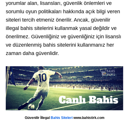
yorumlar alan, lisansları, güvenlik önlemleri ve
sorumlu oyun politikaları hakkında açık bilgi veren
siteleri tercih etmeniz önerilir. Ancak, güvenilir
illegal bahis sitelerini kullanmak yasal değildir ve
önerilmez. Güvenliğiniz ve güvenliğiniz için lisanslı
ve düzenlenmiş bahis sitelerini kullanmanız her
zaman daha güvenlidir.
Güvenilir İllegal
Bahis Siteleri
www.bahistirk.com