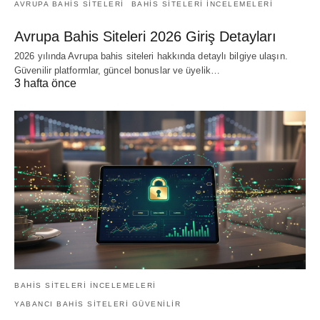
AVRUPA BAHIS SITELERI
BAHIS SITELERI İNCELEMELERI
Avrupa Bahis Siteleri 2026 Giriş Detayları
2026 yılında Avrupa bahis siteleri hakkında detaylı bilgiye ulaşın.
Güvenilir platformlar, güncel bonuslar ve üyelik…
3 hafta önce
BAHIS SITELERI İNCELEMELERI
YABANCI BAHIS SITELERI GÜVENILIR