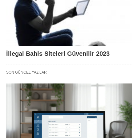
İllegal Bahis Siteleri Güvenilir 2023
SON GÜNCEL YAZILAR