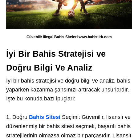
Güvenilir İllegal Bahis Siteleri www.bahistirk.com
İyi Bir Bahis Stratejisi ve
Doğru Bilgi Ve Analiz
İyi bir bahis stratejisi ve doğru bilgi ve analiz, bahis
yaparken kazanma şansınızı artıracak unsurlardır.
İşte bu konuda bazı ipuçları:
Doğru
Bahis Sitesi
Seçimi: Güvenilir, lisanslı ve
düzenlenmiş bir bahis sitesi seçmek, başarılı bahis
stratejilerinin olmazsa olmaz bir parçasıdır. Lisanslı