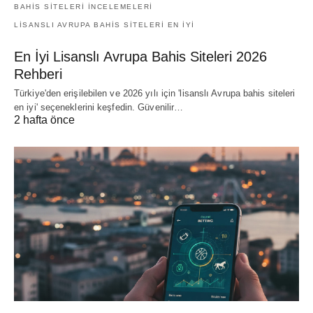
BAHIS SITELERI İNCELEMELERI
LISANSLI AVRUPA BAHIS SITELERI EN IYI
En İyi Lisanslı Avrupa Bahis Siteleri 2026
Rehberi
Türkiye'den erişilebilen ve 2026 yılı için 'lisanslı Avrupa bahis siteleri
en iyi' seçeneklerini keşfedin. Güvenilir…
2 hafta önce