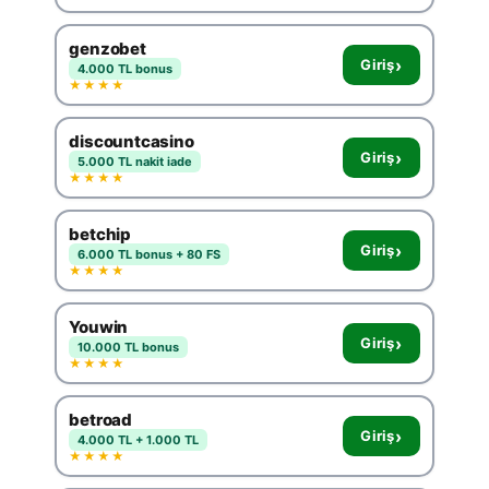
genzobet
›
Giriş
4.000 TL bonus
★★★★
discountcasino
›
Giriş
5.000 TL nakit iade
★★★★
betchip
›
Giriş
6.000 TL bonus + 80 FS
★★★★
Youwin
›
Giriş
10.000 TL bonus
★★★★
betroad
›
Giriş
4.000 TL + 1.000 TL
★★★★