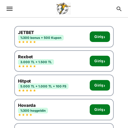
JETBET
›
Giriş
%300 bonus + 500 Kupon
★★★★★
Rexbet
›
Giriş
3.000 TL + 1.500 TL
★★★★★
Hitpot
›
Giriş
5.000 TL + 1.000 TL + 100 FS
★★★★★
Hovarda
›
Giriş
%300 hoşgeldin
★★★★