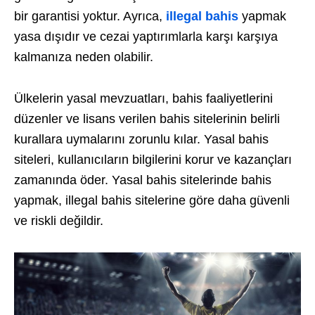
bir garantisi yoktur. Ayrıca,
illegal bahis
yapmak
yasa dışıdır ve cezai yaptırımlarla karşı karşıya
kalmanıza neden olabilir.
Ülkelerin yasal mevzuatları, bahis faaliyetlerini
düzenler ve lisans verilen bahis sitelerinin belirli
kurallara uymalarını zorunlu kılar. Yasal bahis
siteleri, kullanıcıların bilgilerini korur ve kazançları
zamanında öder. Yasal bahis sitelerinde bahis
yapmak, illegal bahis sitelerine göre daha güvenli
ve riskli değildir.