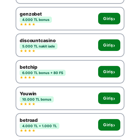
genzobet
›
Giriş
4.000 TL bonus
★★★★
discountcasino
›
Giriş
5.000 TL nakit iade
★★★★
betchip
›
Giriş
6.000 TL bonus + 80 FS
★★★★
Youwin
›
Giriş
10.000 TL bonus
★★★★
betroad
›
Giriş
4.000 TL + 1.000 TL
★★★★