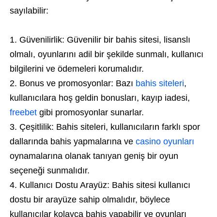
sayılabilir:
Güvenilirlik: Güvenilir bir bahis sitesi, lisanslı
olmalı, oyunlarını adil bir şekilde sunmalı, kullanıcı
bilgilerini ve ödemeleri korumalıdır.
Bonus ve promosyonlar: Bazı
bahis siteleri
,
kullanıcılara hoş geldin bonusları, kayıp iadesi,
freebet
gibi promosyonlar sunarlar.
Çeşitlilik: Bahis siteleri, kullanıcıların farklı spor
dallarında bahis yapmalarına ve
casino oyunları
oynamalarına olanak tanıyan geniş bir oyun
seçeneği sunmalıdır.
Kullanıcı Dostu Arayüz: Bahis sitesi kullanıcı
dostu bir arayüze sahip olmalıdır, böylece
kullanıcılar kolayca bahis yapabilir ve oyunları