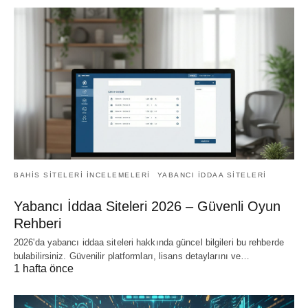
BAHIS SITELERI İNCELEMELERI
YABANCI IDDAA SITELERI
Yabancı İddaa Siteleri 2026 – Güvenli Oyun
Rehberi
2026'da yabancı iddaa siteleri hakkında güncel bilgileri bu rehberde
bulabilirsiniz. Güvenilir platformları, lisans detaylarını ve…
1 hafta önce