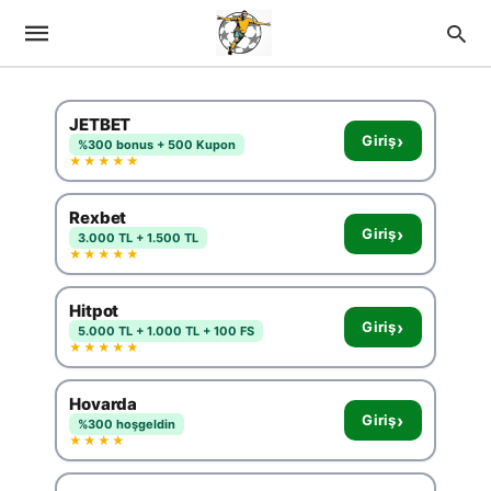
JETBET
›
Giriş
%300 bonus + 500 Kupon
★★★★★
Rexbet
›
Giriş
3.000 TL + 1.500 TL
★★★★★
Hitpot
›
Giriş
5.000 TL + 1.000 TL + 100 FS
★★★★★
Hovarda
›
Giriş
%300 hoşgeldin
★★★★