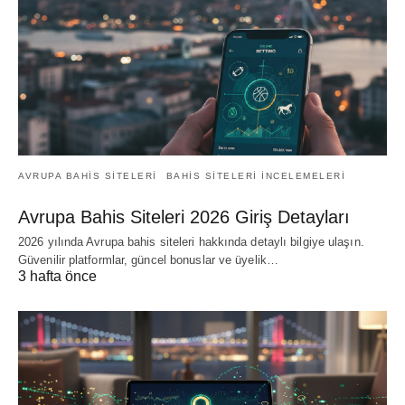
AVRUPA BAHIS SITELERI
BAHIS SITELERI İNCELEMELERI
Avrupa Bahis Siteleri 2026 Giriş Detayları
2026 yılında Avrupa bahis siteleri hakkında detaylı bilgiye ulaşın.
Güvenilir platformlar, güncel bonuslar ve üyelik…
3 hafta önce