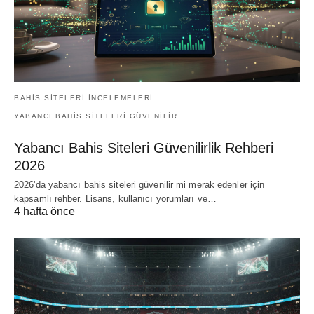
BAHIS SITELERI İNCELEMELERI
YABANCI BAHIS SITELERI GÜVENILIR
Yabancı Bahis Siteleri Güvenilirlik Rehberi
2026
2026'da yabancı bahis siteleri güvenilir mi merak edenler için
kapsamlı rehber. Lisans, kullanıcı yorumları ve…
4 hafta önce