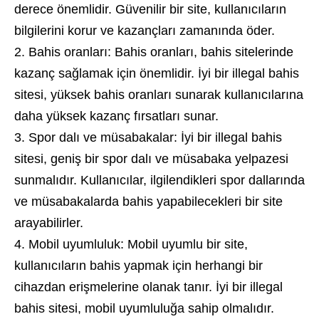
derece önemlidir. Güvenilir bir site, kullanıcıların
bilgilerini korur ve kazançları zamanında öder.
Bahis oranları: Bahis oranları, bahis sitelerinde
kazanç sağlamak için önemlidir. İyi bir illegal bahis
sitesi, yüksek bahis oranları sunarak kullanıcılarına
daha yüksek kazanç fırsatları sunar.
Spor dalı ve müsabakalar: İyi bir illegal bahis
sitesi, geniş bir spor dalı ve müsabaka yelpazesi
sunmalıdır. Kullanıcılar, ilgilendikleri spor dallarında
ve müsabakalarda bahis yapabilecekleri bir site
arayabilirler.
Mobil uyumluluk: Mobil uyumlu bir site,
kullanıcıların bahis yapmak için herhangi bir
cihazdan erişmelerine olanak tanır. İyi bir illegal
bahis sitesi, mobil uyumluluğa sahip olmalıdır.