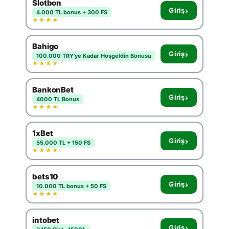
Slotbon
›
Giriş
4.000 TL bonus + 300 FS
★★★★
Bahigo
›
Giriş
100.000 TRY'ye Kadar Hoşgeldin Bonusu
★★★★
BankonBet
›
Giriş
4000 TL Bonus
★★★★
1xBet
›
Giriş
55.000 TL + 150 FS
★★★★
bets10
›
Giriş
10.000 TL bonus + 50 FS
★★★★
intobet
›
Giriş