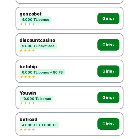
genzobet
›
Giriş
4.000 TL bonus
★★★★
discountcasino
›
Giriş
5.000 TL nakit iade
★★★★
betchip
›
Giriş
6.000 TL bonus + 80 FS
★★★★
Youwin
›
Giriş
10.000 TL bonus
★★★★
betroad
›
Giriş
4.000 TL + 1.000 TL
★★★★