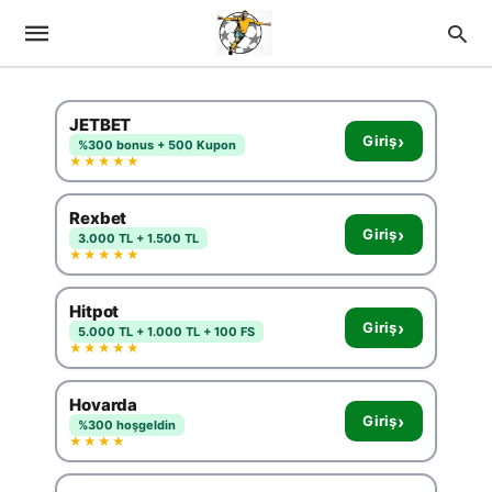
JETBET
›
Giriş
%300 bonus + 500 Kupon
★★★★★
Rexbet
›
Giriş
3.000 TL + 1.500 TL
★★★★★
Hitpot
›
Giriş
5.000 TL + 1.000 TL + 100 FS
★★★★★
Hovarda
›
Giriş
%300 hoşgeldin
★★★★