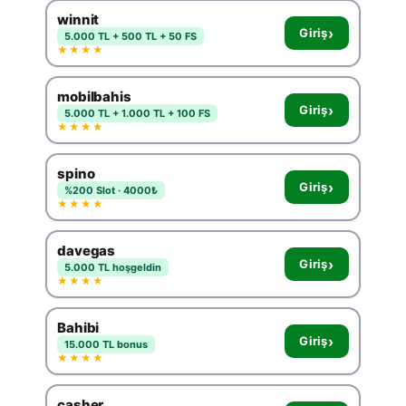
winnit
›
Giriş
5.000 TL + 500 TL + 50 FS
★★★★
mobilbahis
›
Giriş
5.000 TL + 1.000 TL + 100 FS
★★★★
spino
›
Giriş
%200 Slot · 4000₺
★★★★
davegas
›
Giriş
5.000 TL hoşgeldin
★★★★
Bahibi
›
Giriş
15.000 TL bonus
★★★★
casher