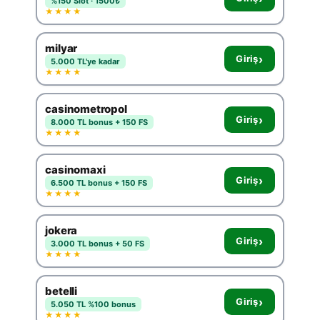
%150 Slot · 1500₺
★★★★
milyar
›
Giriş
5.000 TL'ye kadar
★★★★
casinometropol
›
Giriş
8.000 TL bonus + 150 FS
★★★★
casinomaxi
›
Giriş
6.500 TL bonus + 150 FS
★★★★
jokera
›
Giriş
3.000 TL bonus + 50 FS
★★★★
betelli
›
Giriş
5.050 TL %100 bonus
★★★★