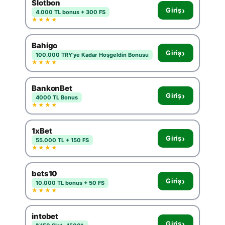
Slotbon
›
Giriş
4.000 TL bonus + 300 FS
★★★★
Bahigo
›
Giriş
100.000 TRY'ye Kadar Hoşgeldin Bonusu
★★★★
BankonBet
›
Giriş
4000 TL Bonus
★★★★
1xBet
›
Giriş
55.000 TL + 150 FS
★★★★
bets10
›
Giriş
10.000 TL bonus + 50 FS
★★★★
intobet
›
Giriş