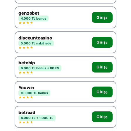
genzobet
›
Giriş
4.000 TL bonus
★★★★
discountcasino
›
Giriş
5.000 TL nakit iade
★★★★
betchip
›
Giriş
6.000 TL bonus + 80 FS
★★★★
Youwin
›
Giriş
10.000 TL bonus
★★★★
betroad
›
Giriş
4.000 TL + 1.000 TL
★★★★