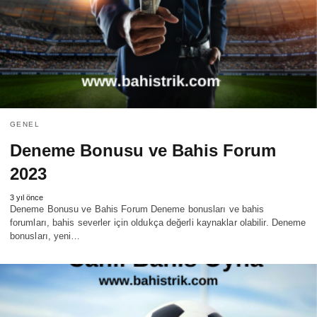
GENEL
Deneme Bonusu ve Bahis Forum
2023
3 yıl önce
Deneme Bonusu ve Bahis Forum Deneme bonusları ve bahis
forumları, bahis severler için oldukça değerli kaynaklar olabilir. Deneme
bonusları, yeni…