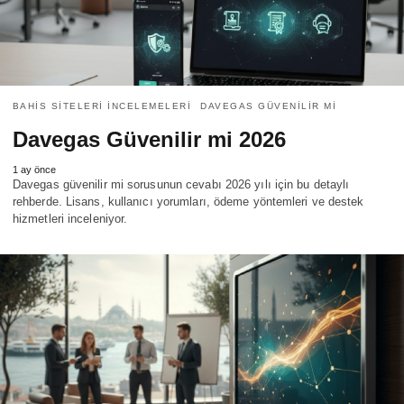
BAHIS SITELERI İNCELEMELERI
DAVEGAS GÜVENILIR MI
Davegas Güvenilir mi 2026
1 ay önce
Davegas güvenilir mi sorusunun cevabı 2026 yılı için bu detaylı
rehberde. Lisans, kullanıcı yorumları, ödeme yöntemleri ve destek
hizmetleri inceleniyor.