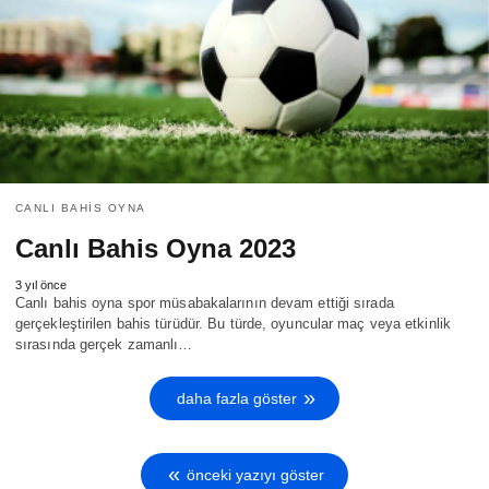
CANLI BAHIS OYNA
Canlı Bahis Oyna 2023
3 yıl önce
Canlı bahis oyna spor müsabakalarının devam ettiği sırada
gerçekleştirilen bahis türüdür. Bu türde, oyuncular maç veya etkinlik
sırasında gerçek zamanlı…
daha fazla göster
önceki yazıyı göster