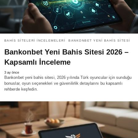
BAHIS SITELERI İNCELEMELERI
BANKONBET YENI BAHIS SITESI
Bankonbet Yeni Bahis Sitesi 2026 –
Kapsamlı İnceleme
3 ay önce
Bankonbet yeni bahis sitesi, 2026 yılında Türk oyuncular için sunduğu
bonuslar, oyun seçenekleri ve güvenilirlik detaylarını bu kapsamlı
rehberde keşfedin.