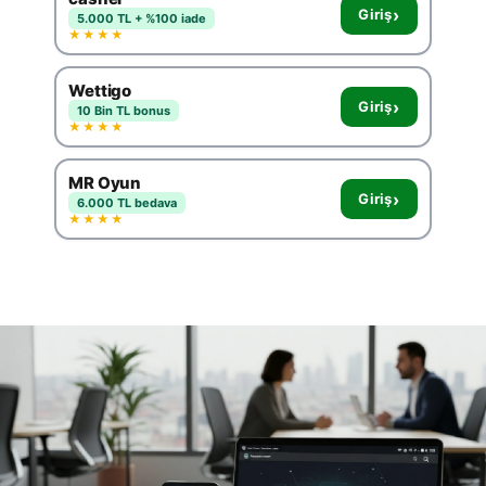
›
Giriş
5.000 TL + %100 iade
★★★★
Wettigo
›
Giriş
10 Bin TL bonus
★★★★
MR Oyun
›
Giriş
6.000 TL bedava
★★★★