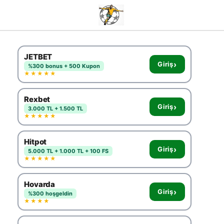
JETBET
›
Giriş
%300 bonus + 500 Kupon
★★★★★
Rexbet
›
Giriş
3.000 TL + 1.500 TL
★★★★★
Hitpot
›
Giriş
5.000 TL + 1.000 TL + 100 FS
★★★★★
Hovarda
›
Giriş
%300 hoşgeldin
★★★★