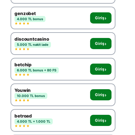
genzobet
›
Giriş
4.000 TL bonus
★★★★
discountcasino
›
Giriş
5.000 TL nakit iade
★★★★
betchip
›
Giriş
6.000 TL bonus + 80 FS
★★★★
Youwin
›
Giriş
10.000 TL bonus
★★★★
betroad
›
Giriş
4.000 TL + 1.000 TL
★★★★