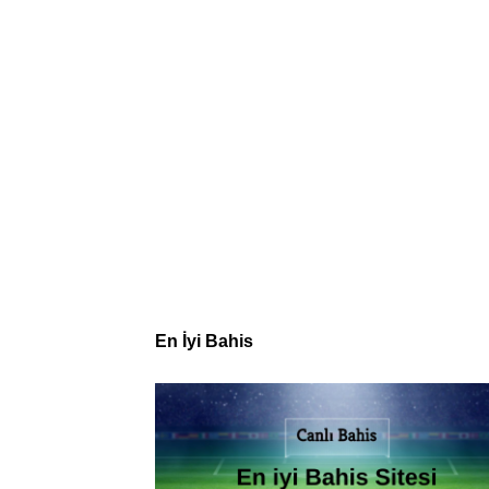
En İyi Bahis