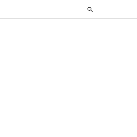
Typ
your
sea
que
and
hit
ente