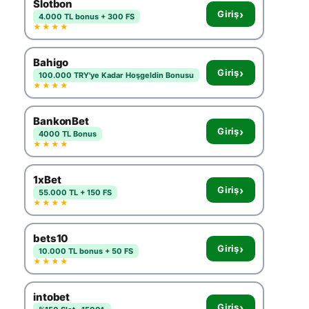
Slotbon
›
Giriş
4.000 TL bonus + 300 FS
★★★★
Bahigo
›
Giriş
100.000 TRY'ye Kadar Hoşgeldin Bonusu
★★★★
BankonBet
›
Giriş
4000 TL Bonus
★★★★
1xBet
›
Giriş
55.000 TL + 150 FS
★★★★
bets10
›
Giriş
10.000 TL bonus + 50 FS
★★★★
intobet
›
Giriş