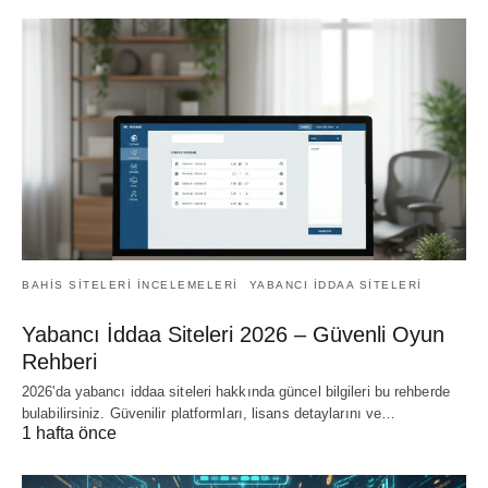
BAHIS SITELERI İNCELEMELERI
YABANCI IDDAA SITELERI
Yabancı İddaa Siteleri 2026 – Güvenli Oyun
Rehberi
2026'da yabancı iddaa siteleri hakkında güncel bilgileri bu rehberde
bulabilirsiniz. Güvenilir platformları, lisans detaylarını ve…
1 hafta önce