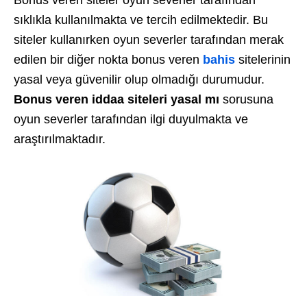
Bonus veren siteler oyun severler tarafından
sıklıkla kullanılmakta ve tercih edilmektedir. Bu
siteler kullanırken oyun severler tarafından merak
edilen bir diğer nokta bonus veren
bahis
sitelerinin
yasal veya güvenilir olup olmadığı durumudur.
Bonus veren iddaa siteleri yasal mı
sorusuna
oyun severler tarafından ilgi duyulmakta ve
araştırılmaktadır.