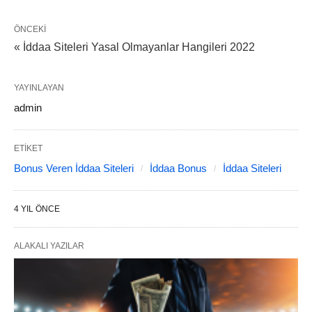
ÖNCEKI
« İddaa Siteleri Yasal Olmayanlar Hangileri 2022
YAYINLAYAN
admin
ETIKET
Bonus Veren İddaa Siteleri
İddaa Bonus
İddaa Siteleri
4 YIL ÖNCE
ALAKALI YAZILAR