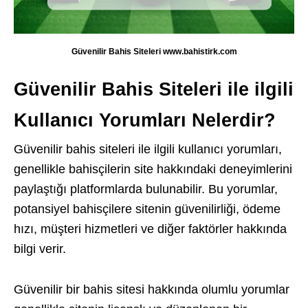
Güvenilir Bahis Siteleri www.bahistirk.com
Güvenilir Bahis Siteleri ile ilgili
Kullanıcı Yorumları Nelerdir?
Güvenilir bahis siteleri ile ilgili kullanıcı yorumları,
genellikle bahisçilerin site hakkındaki deneyimlerini
paylaştığı platformlarda bulunabilir. Bu yorumlar,
potansiyel bahisçilere sitenin güvenilirliği, ödeme
hızı, müşteri hizmetleri ve diğer faktörler hakkında
bilgi verir.
Güvenilir bir bahis sitesi hakkında olumlu yorumlar