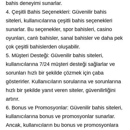
bahis deneyimi sunarlar.
Çeşitli Bahis Seçenekleri: Güvenilir bahis
siteleri, kullanıcılarına çeşitli bahis seçenekleri
sunarlar. Bu seçenekler, spor bahisleri, casino
oyunları, canlı bahisler, sanal bahisler ve daha pek
çok çeşitli bahislerden oluşabilir.
Müşteri Desteği: Güvenilir bahis siteleri,
kullanıcılarına 7/24 müşteri desteği sağlarlar ve
sorunları hızlı bir şekilde çözmek için çaba
gösterirler. Kullanıcıların sorularına ve sorunlarına
hızlı bir şekilde yanıt veren siteler, güvenilirliğini
artırır.
Bonus ve Promosyonlar: Güvenilir bahis siteleri,
kullanıcılarına bonus ve promosyonlar sunarlar.
Ancak, kullanıcıların bu bonus ve promosyonlara