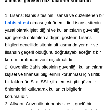
alınması gereken bazı faktörler şunlardır:
Lisans: Bahis sitesinin lisanslı ve düzenlenen bir
bahis sitesi
olması çok önemlidir. Lisans, sitenin
yasal olarak işletildiğini ve kullanıcıların güvenliği
için gerekli önlemleri aldığını gösterir. Lisans
bilgileri genellikle sitenin alt kısmında yer alır ve
lisansın geçerli olduğunu doğrulayabileceğiniz bir
kurum tarafından verilmiş olmalıdır.
Güvenlik: Bahis sitesinin güvenliği, kullanıcıların
kişisel ve finansal bilgilerinin korunması için kritik
bir faktördür. Site, SSL şifrelemesi gibi güvenlik
önlemlerini kullanarak kullanıcı bilgilerini
korumalıdır.
Altyapı: Güvenilir bir bahis sitesi, güçlü bir