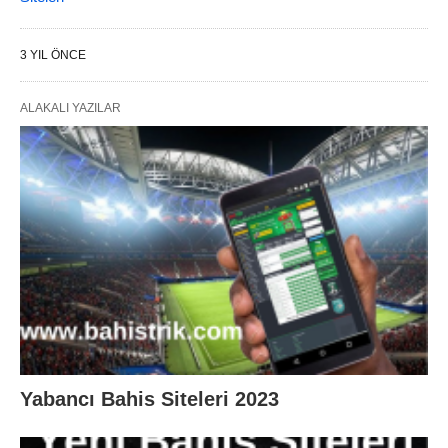
3 YIL ÖNCE
ALAKALI YAZILAR
Yabancı Bahis Siteleri 2023