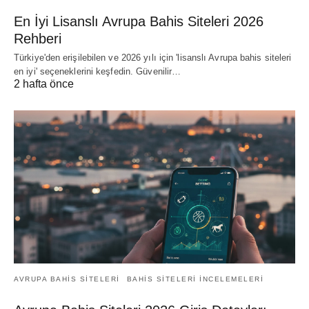
En İyi Lisanslı Avrupa Bahis Siteleri 2026
Rehberi
Türkiye'den erişilebilen ve 2026 yılı için 'lisanslı Avrupa bahis siteleri
en iyi' seçeneklerini keşfedin. Güvenilir…
2 hafta önce
AVRUPA BAHIS SITELERI
BAHIS SITELERI İNCELEMELERI