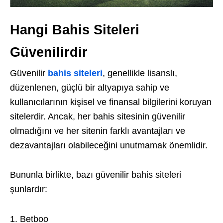
Hangi Bahis Siteleri
Güvenilirdir
Güvenilir
bahis siteleri
, genellikle lisanslı,
düzenlenen, güçlü bir altyapıya sahip ve
kullanıcılarının kişisel ve finansal bilgilerini koruyan
sitelerdir. Ancak, her bahis sitesinin güvenilir
olmadığını ve her sitenin farklı avantajları ve
dezavantajları olabileceğini unutmamak önemlidir.
Bununla birlikte, bazı güvenilir bahis siteleri
şunlardır:
Betboo