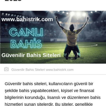
Güvenilir Bahis Siteleri www.bahistirk.com
Güvenilir bahis siteleri, kullanıcıların güvenli bir
şekilde bahis yapabilecekleri, kişisel ve finansal
bilgilerinin korunduğu, lisanslı ve düzenlenen bahis
hizmetleri sunan sitelerdir. Bu siteler, genellikle