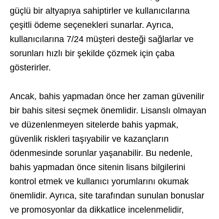
güçlü bir altyapıya sahiptirler ve kullanıcılarına
çeşitli ödeme seçenekleri sunarlar. Ayrıca,
kullanıcılarına 7/24 müşteri desteği sağlarlar ve
sorunları hızlı bir şekilde çözmek için çaba
gösterirler.
Ancak, bahis yapmadan önce her zaman güvenilir
bir bahis sitesi seçmek önemlidir. Lisanslı olmayan
ve düzenlenmeyen sitelerde bahis yapmak,
güvenlik riskleri taşıyabilir ve kazançların
ödenmesinde sorunlar yaşanabilir. Bu nedenle,
bahis yapmadan önce sitenin lisans bilgilerini
kontrol etmek ve kullanıcı yorumlarını okumak
önemlidir. Ayrıca, site tarafından sunulan bonuslar
ve promosyonlar da dikkatlice incelenmelidir,