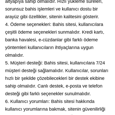
altyapıya sahip olmalıdır. Hızlı yükleme süreleri,
sorunsuz bahis işlemleri ve kullanıcı dostu bir
arayüz gibi özellikler, sitenin kalitesini gösterir.
Ödeme seçenekleri: Bahis sitesi, kullanıcılara
çeşitli ödeme seçenekleri sunmalıdır. Kredi kartı,
banka havalesi, e-cüzdanlar gibi farklı ödeme
yöntemleri kullanıcıların ihtiyaçlarına uygun
olmalıdır.
Müşteri desteği: Bahis sitesi, kullanıcılara 7/24
müşteri desteği sağlamalıdır. Kullanıcılar, sorunları
hızlı bir şekilde çözebilecekleri bir destek ekibine
sahip olmalıdır. Canlı destek, e-posta ve telefon
desteği gibi farklı seçenekler sunulmalıdır.
Kullanıcı yorumları: Bahis sitesi hakkında
kullanıcı yorumlarına bakmak, sitenin güvenilirliği