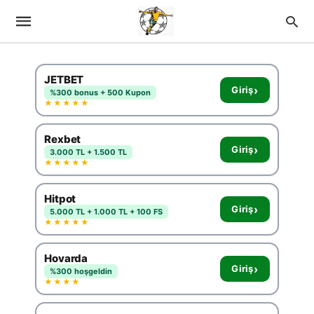
JETBET
›
Giriş
%300 bonus + 500 Kupon
★★★★★
Rexbet
›
Giriş
3.000 TL + 1.500 TL
★★★★★
Hitpot
›
Giriş
5.000 TL + 1.000 TL + 100 FS
★★★★★
Hovarda
›
Giriş
%300 hoşgeldin
★★★★