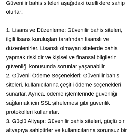
Güvenilir bahis siteleri aşağıdaki özelliklere sahip
olurlar:
Lisans ve Düzenleme: Güvenilir bahis siteleri,
ilgili lisans kuruluşları tarafından lisanslı ve
düzenlenirler. Lisanslı olmayan sitelerde bahis
yapmak risklidir ve kişisel ve finansal bilgilerin
güvenliği konusunda sorunlar yaşanabilir.
Güvenli Ödeme Seçenekleri: Güvenilir bahis
siteleri, kullanıcılarına çeşitli ödeme seçenekleri
sunarlar. Ayrıca, ödeme işlemlerinde güvenliği
sağlamak için SSL şifrelemesi gibi güvenlik
protokolleri kullanırlar.
Güçlü Altyapı: Güvenilir bahis siteleri, güçlü bir
altyapıya sahiptirler ve kullanıcılarına sorunsuz bir