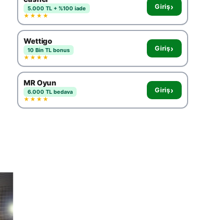
›
Giriş
5.000 TL + %100 iade
★★★★
Wettigo
›
Giriş
10 Bin TL bonus
★★★★
MR Oyun
›
Giriş
6.000 TL bedava
★★★★