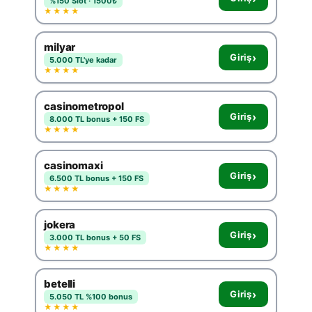
%150 Slot · 1500₺
★★★★
milyar
›
Giriş
5.000 TL'ye kadar
★★★★
casinometropol
›
Giriş
8.000 TL bonus + 150 FS
★★★★
casinomaxi
›
Giriş
6.500 TL bonus + 150 FS
★★★★
jokera
›
Giriş
3.000 TL bonus + 50 FS
★★★★
betelli
›
Giriş
5.050 TL %100 bonus
★★★★