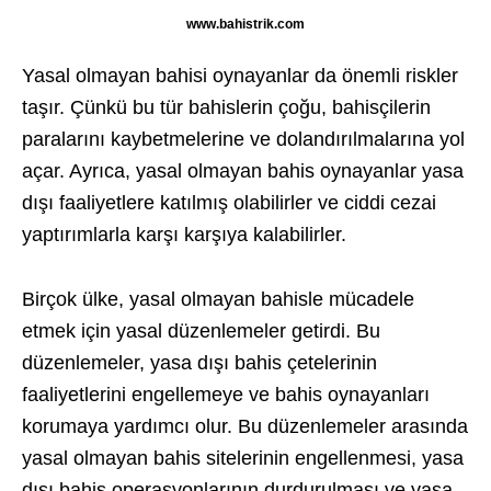
www.bahistrik.com
Yasal olmayan bahisi oynayanlar da önemli riskler
taşır. Çünkü bu tür bahislerin çoğu, bahisçilerin
paralarını kaybetmelerine ve dolandırılmalarına yol
açar. Ayrıca, yasal olmayan bahis oynayanlar yasa
dışı faaliyetlere katılmış olabilirler ve ciddi cezai
yaptırımlarla karşı karşıya kalabilirler.
Birçok ülke, yasal olmayan bahisle mücadele
etmek için yasal düzenlemeler getirdi. Bu
düzenlemeler, yasa dışı bahis çetelerinin
faaliyetlerini engellemeye ve bahis oynayanları
korumaya yardımcı olur. Bu düzenlemeler arasında
yasal olmayan bahis sitelerinin engellenmesi, yasa
dışı bahis operasyonlarının durdurulması ve yasa