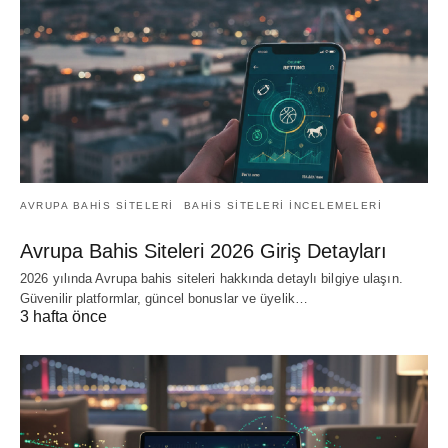
AVRUPA BAHIS SITELERI
BAHIS SITELERI İNCELEMELERI
Avrupa Bahis Siteleri 2026 Giriş Detayları
2026 yılında Avrupa bahis siteleri hakkında detaylı bilgiye ulaşın.
Güvenilir platformlar, güncel bonuslar ve üyelik…
3 hafta önce