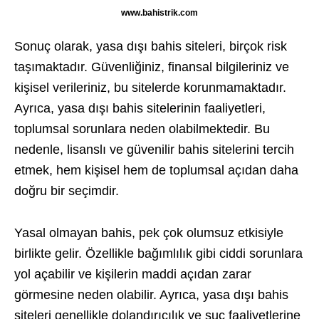
www.bahistrik.com
Sonuç olarak, yasa dışı bahis siteleri, birçok risk
taşımaktadır. Güvenliğiniz, finansal bilgileriniz ve
kişisel verileriniz, bu sitelerde korunmamaktadır.
Ayrıca, yasa dışı bahis sitelerinin faaliyetleri,
toplumsal sorunlara neden olabilmektedir. Bu
nedenle, lisanslı ve güvenilir bahis sitelerini tercih
etmek, hem kişisel hem de toplumsal açıdan daha
doğru bir seçimdir.
Yasal olmayan bahis, pek çok olumsuz etkisiyle
birlikte gelir. Özellikle bağımlılık gibi ciddi sorunlara
yol açabilir ve kişilerin maddi açıdan zarar
görmesine neden olabilir. Ayrıca, yasa dışı bahis
siteleri genellikle dolandırıcılık ve suç faaliyetlerine