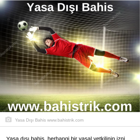
Yasa Dışı Bahis www.bahistrik.com
Yasa dışı bahis, herhangi bir yasal yetkilinin izni