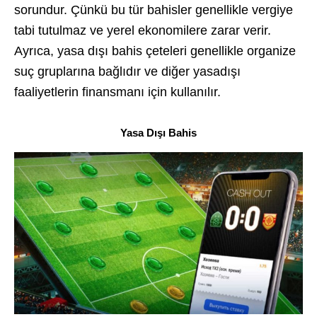
sorundur. Çünkü bu tür bahisler genellikle vergiye
tabi tutulmaz ve yerel ekonomilere zarar verir.
Ayrıca, yasa dışı bahis çeteleri genellikle organize
suç gruplarına bağlıdır ve diğer yasadışı
faaliyetlerin finansmanı için kullanılır.
Yasa Dışı Bahis