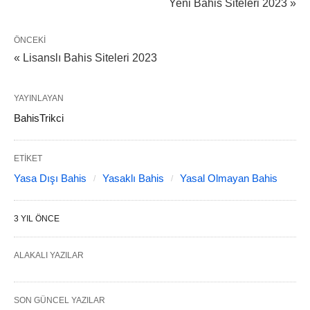
Yeni Bahis Siteleri 2023 »
ÖNCEKI
« Lisanslı Bahis Siteleri 2023
YAYINLAYAN
BahisTrikci
ETIKET
Yasa Dışı Bahis
Yasaklı Bahis
Yasal Olmayan Bahis
3 YIL ÖNCE
ALAKALI YAZILAR
SON GÜNCEL YAZILAR