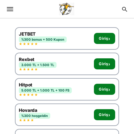
JETBET
›
Giriş
%300 bonus + 500 Kupon
★★★★★
Rexbet
›
Giriş
3.000 TL + 1.500 TL
★★★★★
Hitpot
›
Giriş
5.000 TL + 1.000 TL + 100 FS
★★★★★
Hovarda
›
Giriş
%300 hoşgeldin
★★★★