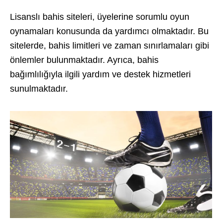
Lisanslı bahis siteleri, üyelerine sorumlu oyun
oynamaları konusunda da yardımcı olmaktadır. Bu
sitelerde, bahis limitleri ve zaman sınırlamaları gibi
önlemler bulunmaktadır. Ayrıca, bahis
bağımlılığıyla ilgili yardım ve destek hizmetleri
sunulmaktadır.