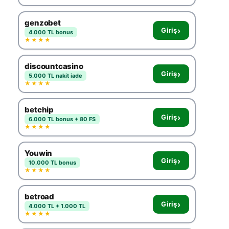
genzobet
›
Giriş
4.000 TL bonus
★★★★
discountcasino
›
Giriş
5.000 TL nakit iade
★★★★
betchip
›
Giriş
6.000 TL bonus + 80 FS
★★★★
Youwin
›
Giriş
10.000 TL bonus
★★★★
betroad
›
Giriş
4.000 TL + 1.000 TL
★★★★