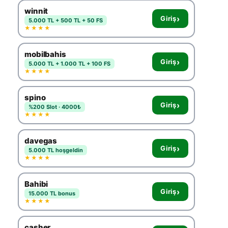
winnit
›
Giriş
5.000 TL + 500 TL + 50 FS
★★★★
mobilbahis
›
Giriş
5.000 TL + 1.000 TL + 100 FS
★★★★
spino
›
Giriş
%200 Slot · 4000₺
★★★★
davegas
›
Giriş
5.000 TL hoşgeldin
★★★★
Bahibi
›
Giriş
15.000 TL bonus
★★★★
casher