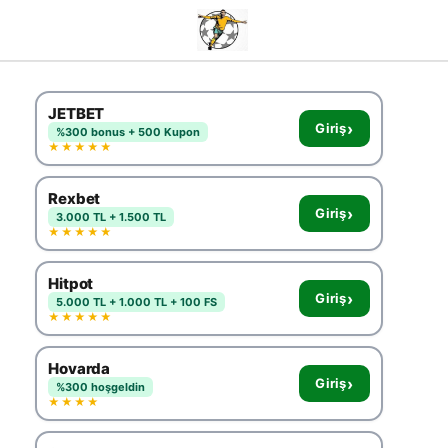
JETBET
›
Giriş
%300 bonus + 500 Kupon
★★★★★
Rexbet
›
Giriş
3.000 TL + 1.500 TL
★★★★★
Hitpot
›
Giriş
5.000 TL + 1.000 TL + 100 FS
★★★★★
Hovarda
›
Giriş
%300 hoşgeldin
★★★★