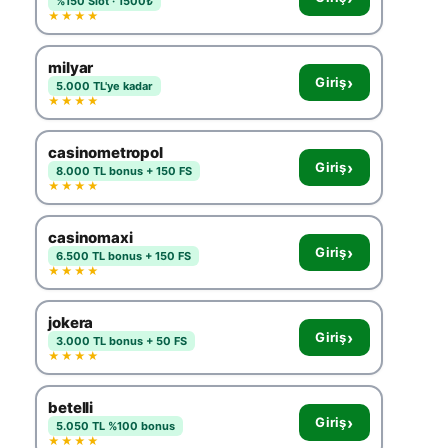
%150 Slot · 1500₺
★★★★
milyar
›
Giriş
5.000 TL'ye kadar
★★★★
casinometropol
›
Giriş
8.000 TL bonus + 150 FS
★★★★
casinomaxi
›
Giriş
6.500 TL bonus + 150 FS
★★★★
jokera
›
Giriş
3.000 TL bonus + 50 FS
★★★★
betelli
›
Giriş
5.050 TL %100 bonus
★★★★