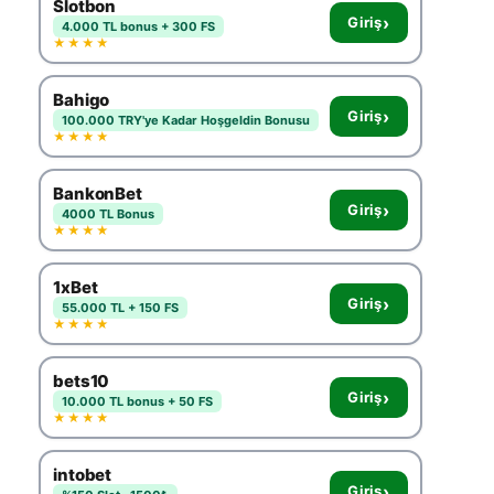
Slotbon
›
Giriş
4.000 TL bonus + 300 FS
★★★★
Bahigo
›
Giriş
100.000 TRY'ye Kadar Hoşgeldin Bonusu
★★★★
BankonBet
›
Giriş
4000 TL Bonus
★★★★
1xBet
›
Giriş
55.000 TL + 150 FS
★★★★
bets10
›
Giriş
10.000 TL bonus + 50 FS
★★★★
intobet
›
Giriş