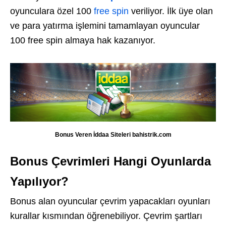
oyunculara özel 100
free spin
veriliyor. İlk üye olan
ve para yatırma işlemini tamamlayan oyuncular
100 free spin almaya hak kazanıyor.
Bonus Veren İddaa Siteleri bahistrik.com
Bonus Çevrimleri Hangi Oyunlarda
Yapılıyor?
Bonus alan oyuncular çevrim yapacakları oyunları
kurallar kısmından öğrenebiliyor. Çevrim şartları