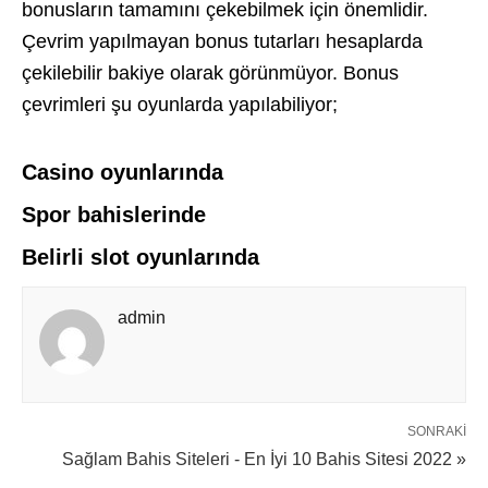
bonusların tamamını çekebilmek için önemlidir.
Çevrim yapılmayan bonus tutarları hesaplarda
çekilebilir bakiye olarak görünmüyor. Bonus
çevrimleri şu oyunlarda yapılabiliyor;
Casino oyunlarında
Spor bahislerinde
Belirli slot oyunlarında
admin
SONRAKI
Sağlam Bahis Siteleri - En İyi 10 Bahis Sitesi 2022 »