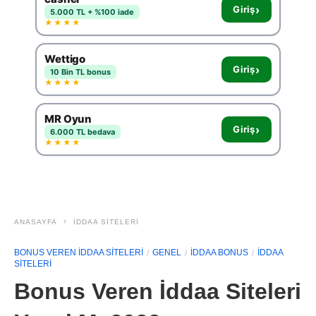
›
Giriş
5.000 TL + %100 iade
★★★★
Wettigo
›
Giriş
10 Bin TL bonus
★★★★
MR Oyun
›
Giriş
6.000 TL bedava
★★★★
ANASAYFA
İDDAA SITELERI
BONUS VEREN İDDAA SITELERI
GENEL
İDDAA BONUS
İDDAA
SITELERI
Bonus Veren İddaa Siteleri