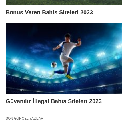
Bonus Veren Bahis Siteleri 2023
Güvenilir İllegal Bahis Siteleri 2023
SON GÜNCEL YAZILAR