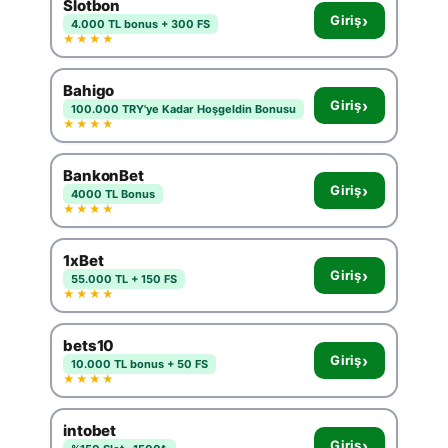
Slotbon
›
Giriş
4.000 TL bonus + 300 FS
★★★★
Bahigo
›
Giriş
100.000 TRY'ye Kadar Hoşgeldin Bonusu
★★★★
BankonBet
›
Giriş
4000 TL Bonus
★★★★
1xBet
›
Giriş
55.000 TL + 150 FS
★★★★
bets10
›
Giriş
10.000 TL bonus + 50 FS
★★★★
intobet
›
Giriş