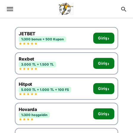
JETBET
›
Giriş
%300 bonus + 500 Kupon
★★★★★
Rexbet
›
Giriş
3.000 TL + 1.500 TL
★★★★★
Hitpot
›
Giriş
5.000 TL + 1.000 TL + 100 FS
★★★★★
Hovarda
›
Giriş
%300 hoşgeldin
★★★★