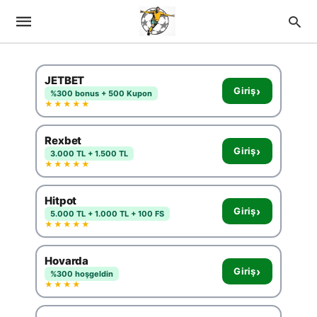
JETBET
›
Giriş
%300 bonus + 500 Kupon
★★★★★
Rexbet
›
Giriş
3.000 TL + 1.500 TL
★★★★★
Hitpot
›
Giriş
5.000 TL + 1.000 TL + 100 FS
★★★★★
Hovarda
›
Giriş
%300 hoşgeldin
★★★★