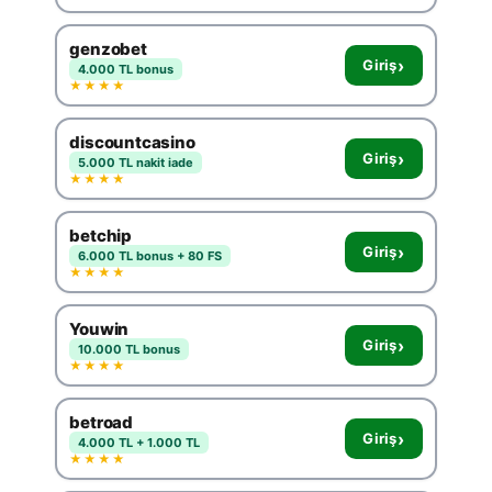
genzobet
›
Giriş
4.000 TL bonus
★★★★
discountcasino
›
Giriş
5.000 TL nakit iade
★★★★
betchip
›
Giriş
6.000 TL bonus + 80 FS
★★★★
Youwin
›
Giriş
10.000 TL bonus
★★★★
betroad
›
Giriş
4.000 TL + 1.000 TL
★★★★