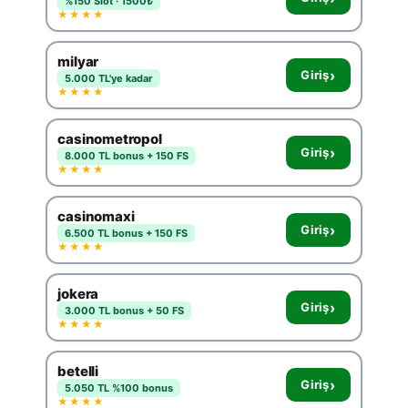
%150 Slot · 1500₺
★★★★
milyar
›
Giriş
5.000 TL'ye kadar
★★★★
casinometropol
›
Giriş
8.000 TL bonus + 150 FS
★★★★
casinomaxi
›
Giriş
6.500 TL bonus + 150 FS
★★★★
jokera
›
Giriş
3.000 TL bonus + 50 FS
★★★★
betelli
›
Giriş
5.050 TL %100 bonus
★★★★